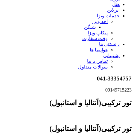
هتل
ایرلاین
خدمات ویزا
اخذ ویزا
شنگن
پیکاپ ویزا
وقت سفارت
دانستنی ها
هواپیما ها
پشتیبانی
تماس با ما
سوالات متداول
041-33354757
09149715223
تور ترکیبی(آنتالیا و استانبول)
تور ترکیبی(آنتالیا و استانبول)