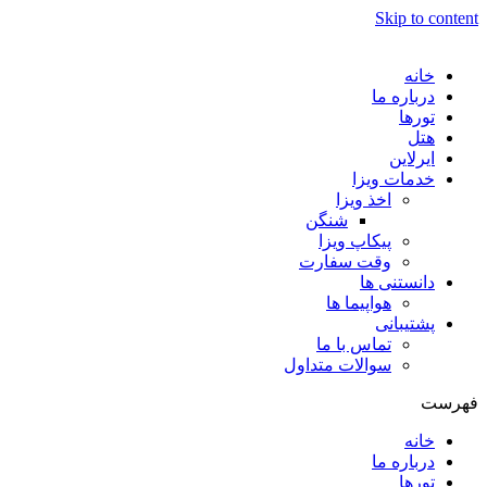
Skip to content
خانه
درباره ما
تورها
هتل
ایرلاین
خدمات ویزا
اخذ ویزا
شنگن
پیکاپ ویزا
وقت سفارت
دانستنی ها
هواپیما ها
پشتیبانی
تماس با ما
سوالات متداول
فهرست
خانه
درباره ما
تورها