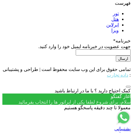
فهرست
تور
هتل
ایرلاین
ویزا
خبرنامه
*
جهت عضویت در خبرنامه ایمیل خود را وارد کنید.
تمامی حقوق برای این وب سایت محفوظ است | طراحی و پشتیبانی
:
داده تجارت
کمک احتیاج دارید ؟ با ما در ارتباط باشید
آغاز گفتگو
سلام، برای شروع لطفا یکی از اپراتور ها را انتخاب بفرمائید
معمولا تا چند دقیقه پاسخگو هستیم
پشتیبانی