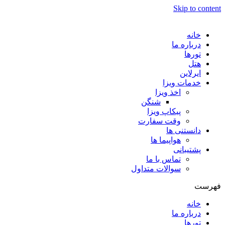
Skip to content
خانه
درباره ما
تورها
هتل
ایرلاین
خدمات ویزا
اخذ ویزا
شنگن
پیکاپ ویزا
وقت سفارت
دانستنی ها
هواپیما ها
پشتیبانی
تماس با ما
سوالات متداول
فهرست
خانه
درباره ما
تورها