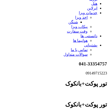
هتل
ایرلاین
خدمات ویزا
اخذ ویزا
شنگن
پیکاپ ویزا
وقت سفارت
دانستنی ها
هواپیما ها
پشتیبانی
تماس با ما
سوالات متداول
041-33354757
09149715223
تور پوکت+بانکوک
تور پوکت+بانکوک