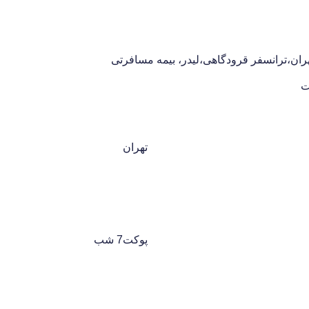
تهران
پوکت
7 شب