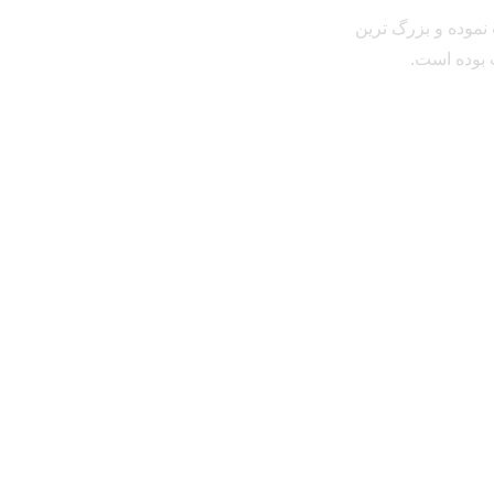
نموده و بزرگ ترین
 بوده است.
خدمات
تور
مالزی
هتل
وان همه روزه
ایرلاین
کتائو
ویزا