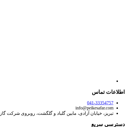
اطلاعات تماس
041-33354757
info@peikesafar.com
تبریز، خیابان آزادی، مابین گلباد و گلگشت، روبروی شرکت گا
دسترسی سریع