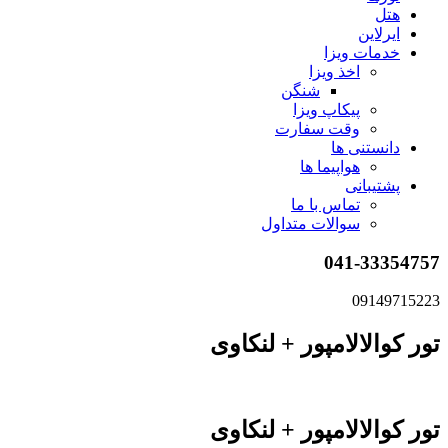
هتل
ایرلاین
خدمات ویزا
اخذ ویزا
شنگن
پیکاپ ویزا
وقت سفارت
دانستنی ها
هواپیما ها
پشتیبانی
تماس با ما
سوالات متداول
041-33354757
09149715223
تور کوالالامپور + لنکاوی
تور کوالالامپور + لنکاوی