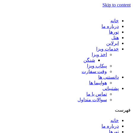
Skip to content
خانه
درباره ما
تورها
هتل
ایرلاین
خدمات ویزا
اخذ ویزا
شنگن
پیکاپ ویزا
وقت سفارت
دانستنی ها
هواپیما ها
پشتیبانی
تماس با ما
سوالات متداول
فهرست
خانه
درباره ما
تورها