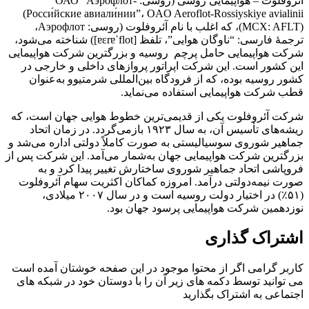
آئروفلوت – هواپیمایی روسی (روسی: ОАО “Аэрофло́т-
Росси́йские авиали́нии”‎، OAO Aeroflot-Rossiyskiye avialinii)
(MCX: AFLT)، که اغلب با نام آئروفلوت (روسی: Аэрофлот‎،
ترجمهٔ فارسی: “ناوگان هوایی”، تلفظ [ɐɛrɐˈflot]) شناخته می‌شود،
شرکت هواپیمایی حامل پرچم روسیه و بزرگترین شرکت هواپیمایی
این کشور است. این شرکت اپراتور پروازهای داخلی و خارجی در
کشور روسیه بوده، که از فرودگاه بین‌المللی شرمتیوو به‌عنوان
قطب شرکت هواپیمایی استفاده می‌نماید.
شرکت آئروفلوت یکی از قدیمی‌ترین خطوط هوایی جهان است، که
ریشه‌های تأسیس آن، به سال ۱۹۲۳ بازمی‌گردد. در زمان اتحاد
جماهیر شوروی سوسیالیستی به صورت کاملاً دولتی اداره می‌شد و
بزرگترین شرکت هواپیمایی جهان به‌شمار می‌آمد. این شرکت پس از
فروپاشی اتحاد جماهیر شوروی ساختارش تغییر پیدا کرد و به
صورت نیمه‌دولتی درآمد. امروزه کماکان اکثریت سهام آئروفلوت
(۵۱٪) در اختیار دولت روسیه است و در سال ۲۰۰۷ میلادی،
نوزدهمین شرکت هواپیمایی پرسود جهان بود.
اشتراک گذاری
کاربر گرامی اگر از محتوا موجود در این صفحه خوشتان آمده است
می توانید توسط دکمه های زیر آن را با دوستان خود در شبکه های
اجتماعی به اشتراک بگذارید