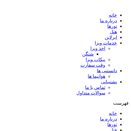
Skip
to
خانه
content
درباره ما
تورها
هتل
ایرلاین
خدمات ویزا
اخذ ویزا
شنگن
پیکاپ ویزا
وقت سفارت
دانستنی ها
هواپیما ها
پشتیبانی
تماس با ما
سوالات متداول
فهرست
خانه
درباره ما
تورها
هتل