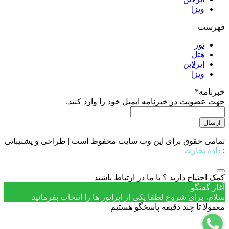
ویزا
فهرست
تور
هتل
ایرلاین
ویزا
خبرنامه
*
جهت عضویت در خبرنامه ایمیل خود را وارد کنید.
تمامی حقوق برای این وب سایت محفوظ است | طراحی و پشتیبانی
:
داده تجارت
کمک احتیاج دارید ؟ با ما در ارتباط باشید
آغاز گفتگو
سلام، برای شروع لطفا یکی از اپراتور ها را انتخاب بفرمائید
معمولا تا چند دقیقه پاسخگو هستیم