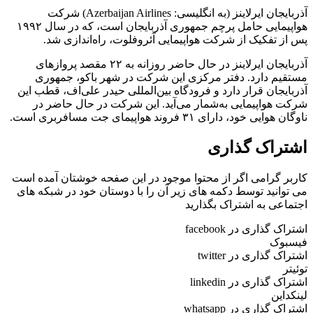
آذربایجان ایرلاینز (به انگلیسی: Azerbaijan Airlines) شرکت
هواپیمایی حامل پرچم جمهوری آذربایجان است، که در سال ۱۹۹۲
پس از تفکیک از شرکت هواپیمایی آئروفلوت، راه‌اندازی شد.
آذربایجان ایرلاینز در حال حاضر روزانه به ۲۲ مقصد پروازهای
مستقیم دارد. دفتر مرکزی این شرکت در شهر باکو، جمهوری
آذربایجان قرار دارد و فرودگاه بین‌المللی حیدر علی‌اف، قطب این
شرکت هواپیمایی به‌شمار می‌آید. این شرکت در حال حاضر در
ناوگان هوایی خود، دارای ۳۱ فروند هواپیمای جت مسافربری است.
اشتراک گذاری
کاربر گرامی اگر از محتوا موجود در این صفحه خوشتان آمده است
می توانید توسط دکمه های زیر آن را با دوستان خود در شبکه های
اجتماعی به اشتراک بگذارید
اشتراک گذاری در facebook
فیسبوک
اشتراک گذاری در twitter
توئیتر
اشتراک گذاری در linkedin
لینکداین
اشتراک گذاری در whatsapp