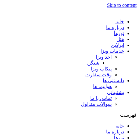
Skip to content
خانه
درباره ما
تورها
هتل
ایرلاین
خدمات ویزا
اخذ ویزا
شنگن
پیکاپ ویزا
وقت سفارت
دانستنی ها
هواپیما ها
پشتیبانی
تماس با ما
سوالات متداول
فهرست
خانه
درباره ما
تورها