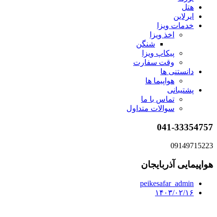
هتل
ایرلاین
خدمات ویزا
اخذ ویزا
شنگن
پیکاپ ویزا
وقت سفارت
دانستنی ها
هواپیما ها
پشتیبانی
تماس با ما
سوالات متداول
041-33354757
09149715223
هواپیمایی آذربایجان
peikesafar_admin
۱۴۰۳/۰۲/۱۶