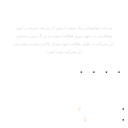
شرکت هواپیمایی پیک سفر با بیش از دو دهه تجربه در امور
مسافرتی در شهر تبریز فعالیت نموده و بزرگ ترین دستاورد
این شرکت در طول فعالیت خود میزان بالای رضایت مشتریان
این شرکت بوده است.
اطلاعات تماس
041-33354757
info@peikesafar.com