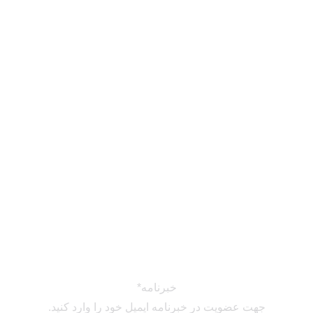
تور وان همه روزه
تور آکتائو
تور باتومی
خدمات
تور
هتل
ایرلاین
ویزا
خبرنامه
*
جهت عضویت در خبرنامه ایمیل خود را وارد کنید.