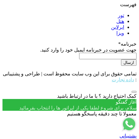
فهرست
تور
هتل
ایرلاین
ویزا
خبرنامه
*
جهت عضویت در خبرنامه ایمیل خود را وارد کنید.
تمامی حقوق برای این وب سایت محفوظ است | طراحی و پشتیبانی
:
داده تجارت
کمک احتیاج دارید ؟ با ما در ارتباط باشید
آغاز گفتگو
سلام، برای شروع لطفا یکی از اپراتور ها را انتخاب بفرمائید
معمولا تا چند دقیقه پاسخگو هستیم
پشتیبانی