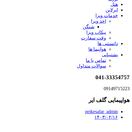
هتل
ایرلاین
خدمات ویزا
اخذ ویزا
شنگن
پیکاپ ویزا
وقت سفارت
دانستنی ها
هواپیما ها
پشتیبانی
تماس با ما
سوالات متداول
041-33354757
09149715223
هواپیمایی گلف ایر
peikesafar_admin
۱۴۰۳/۰۲/۱۶