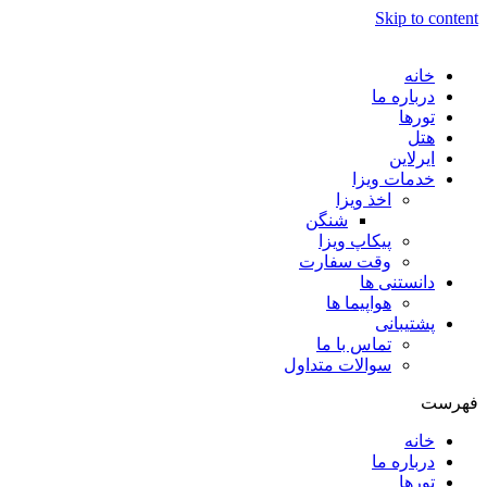
Skip to content
خانه
درباره ما
تورها
هتل
ایرلاین
خدمات ویزا
اخذ ویزا
شنگن
پیکاپ ویزا
وقت سفارت
دانستنی ها
هواپیما ها
پشتیبانی
تماس با ما
سوالات متداول
فهرست
خانه
درباره ما
تورها