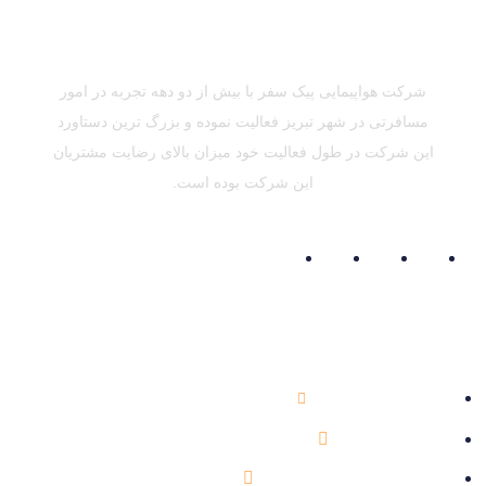
شرکت هواپیمایی پیک سفر با بیش از دو دهه تجربه در امور
مسافرتی در شهر تبریز فعالیت نموده و بزرگ ترین دستاورد
این شرکت در طول فعالیت خود میزان بالای رضایت مشتریان
این شرکت بوده است.
اطلاعات تماس
041-33354757
info@peikesafar.com