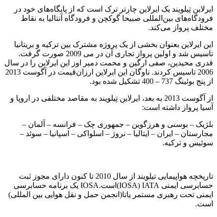
ایرلاین تِیلویند یک ایرلاین چارتر ترک است که از پایگاه‌های خود در
فرودگاه‌های بین‌المللی صبیحا گوکچن و فرودگاه آنتالیا به نقاط
مختلف پرواز می‌کند.
این ایرلاین بعنوان بخشی از یک پروژه مشترک بین ترکیه و بریتانیا
تاسیس شد و اولین پرواز تجاری آن در می 2009 صورت گرفت.
قدری محیدین، صفی ارگین و محمت دمیر اوز این ایرلاین را در سال
2006 تاسیس کردند. ناوگان این ایرلاین ارزان‌قیمت در آگوست 2013
از پنج بوئینگ 737 – 400 تشکیل شده بود.
از آگوست 2013 به بعد، ایرلاین تِیلویند به مقاصد مختلفی در اروپا و
آسیا پرواز داشته است:
بلژیک – بوسنی و هرزگوین – جمهوری چک – فرانسه – آلمان –
مجارستان – ایران – ایتالیا – نروژ – اسلواکی – اسپانیا – سوئد –
سوئیس و ترکیه.
تاریخچه هواپیمایی تیلویند از سال 2010 تا کنون دارای مجوز ثبت
حسابرسی ایمنی IOSA) IATA)است.IOSA یک برنامه حسابرسی
ایمنی تحت رهبری مستمر یاتا(انجمن حمل و نقل هوایی بین المللی)
است.