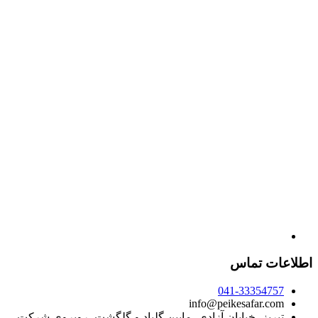
اطلاعات تماس
041-33354757
info@peikesafar.com
تبریز، خیابان آزادی، مابین گلباد و گلگشت، روبروی شرکت