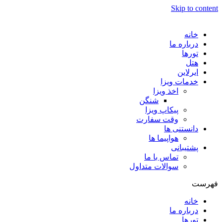
Skip to content
خانه
درباره ما
تورها
هتل
ایرلاین
خدمات ویزا
اخذ ویزا
شنگن
پیکاپ ویزا
وقت سفارت
دانستنی ها
هواپیما ها
پشتیبانی
تماس با ما
سوالات متداول
فهرست
خانه
درباره ما
تورها