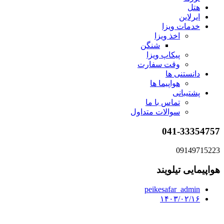
هتل
ایرلاین
خدمات ویزا
اخذ ویزا
شنگن
پیکاپ ویزا
وقت سفارت
دانستنی ها
هواپیما ها
پشتیبانی
تماس با ما
سوالات متداول
041-33354757
09149715223
هواپیمایی تیلویند
peikesafar_admin
۱۴۰۳/۰۲/۱۶