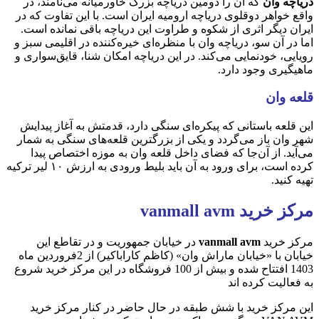
دریاچه وان
که آن را دومین دریاچه بزرگ خاورمیانه می‌نامند، در
واقع خواهر دوقلوی دریاچه ارومیه ایران است. با این تفاوت که در
ایران دیگر اثری از شکوه و طراوت این دریاچه باقی نمانده است.
اما در آن سو، دریاچه وان با منظره‌ای خیره‌کننده در اقلیمی سبز و
رویایی، خودنمایی می‌کند. در این دریاچه امکان شنا، قایق‌سواری و
ماهیگیری وجود دارد.
قلعه وان
این قلعه باستانی که پیکره‌ای سنگی دارد، قدمتش به آغاز پیدایش
شهر وان باز می‌گردد و یکی از بزرگترین قلعه‌های سنگی به شمار
می‌آید. از آن‌جا که فضای داخل قلعه وان به موزه اختصاص پیدا
کرده است، برای ورود به آن باید بلیط ورودی به ارزش ۱۰ لیر ترکیه
تهیه کنید.
مرکز خرید
vanmall avm
مرکز خرید
vanmall avm
در خیابان جمهوریت و در تقاطع این
خیابان با «خیابان ماراش وان» (کاظم کاراباکیر) از 2فروردین ماه
1403 افتتاح شده و بیش از 100 فروشگاه در این مرکز خرید شروع
به فعالیت کرده اند
این مرکز خرید با شش طبقه در حال حاضر در کنار مرکز خرید