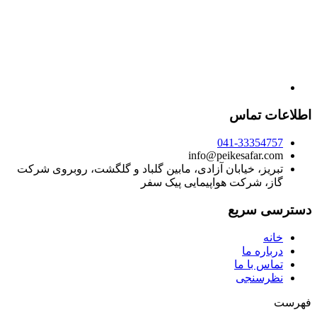
اطلاعات تماس
041-33354757
info@peikesafar.com
تبریز، خیابان آزادی، مابین گلباد و گلگشت، روبروی شرکت
گاز، شرکت هواپیمایی پیک سفر
دسترسی سریع
خانه
درباره ما
تماس با ما
نظرسنجی
فهرست