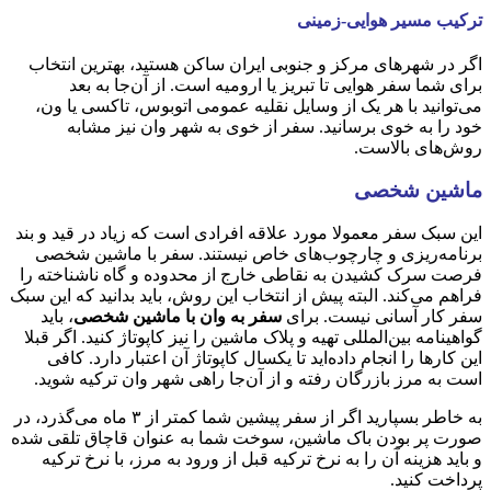
ترکیب مسیر هوایی-زمینی
اگر در شهرهای مرکز و جنوبی ایران ساکن هستید، بهترین انتخاب
برای شما سفر هوایی تا تبریز یا ارومیه است. از آن‌جا به بعد
می‌توانید با هر یک از وسایل نقلیه عمومی اتوبوس، تاکسی یا ون،
خود را به خوی برسانید. سفر از خوی به شهر وان نیز مشابه
روش‌های بالاست.
ماشین شخصی
این سبک سفر معمولا مورد علاقه افرادی است که زیاد در قید و بند
برنامه‌ریزی و چارچوب‌های خاص نیستند. سفر با ماشین شخصی
فرصت سرک کشیدن به نقاطی خارج از محدوده و گاه ناشناخته را
فراهم می‌کند. البته پیش از انتخاب این روش، باید بدانید که این سبک
سفر کار آسانی نیست. برای
سفر به وان با ماشین شخصی
، باید
گواهینامه بین‌المللی تهیه و پلاک ماشین را نیز کاپوتاژ کنید. اگر قبلا
این کارها را انجام داده‌اید تا یکسال کاپوتاژ‌ آن اعتبار دارد. کافی
است به مرز بازرگان رفته و از آن‌جا راهی شهر وان ترکیه شوید.
به خاطر بسپارید اگر از سفر پیشین شما کمتر از ۳ ماه می‌گذرد، در
صورت پر بودن باک ماشین، سوخت شما به عنوان قاچاق تلقی شده
و باید هزینه آن را به نرخ ترکیه قبل از ورود به مرز، با نرخ ترکیه
پرداخت کنید.