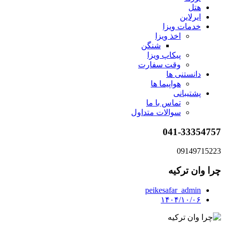
هتل
ایرلاین
خدمات ویزا
اخذ ویزا
شنگن
پیکاپ ویزا
وقت سفارت
دانستنی ها
هواپیما ها
پشتیبانی
تماس با ما
سوالات متداول
041-33354757
09149715223
چرا وان ترکیه
peikesafar_admin
۱۴۰۴/۱۰/۰۶