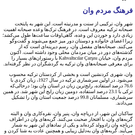
فرهنگ مردم وان
شهر وان، ترکیبی از سنت و مدرنیته است. این شهر به پایتخت
صبحانه ترکیه معروف است. در فرهنگ ترک‌ها وعده صبحانه اهمیت
زیادی دارد و خوردن این وعده، گاهی‌اوقات ساعت‌ها طول می‌کشد؛
زیرا اعضای خانواده و دوستان دور میز جمع می‌شوند و گفت‌وگو
می‌کنند. صبحانه‌های مفصل وان، رسم دیرینه‌ای است که از
گذشته‌های دور در میان مردمان محلی وجود داشته است. اکنون
مردم وان، خیابان Kahvaltıcılar Çarşısı با رستوران‌های بسیار را
برای معرفی صبحانه‌های وان ترکیه به گردشگران در نظر گرفته‌اند.
وان، شهری کردنشین است و بخشی از کردستان ترکیه محسوب
می‌شود. در اولین سرشماری ترکیه در سال 1927، زبان کردی با
76.6 درصد استفاده، رایج‌ترین زبان در استان وان بود؛ در‌حالی‌که
ترکی با 23.1 درصد استفاده، دومین زبان رایج این شهر شد. در همین
سرشماری، مسلمانان 99.8 درصد جمعیت استان وان را تشکیل
می‌دادند.
ساکنان این شهر، از دریاچه وان، پنیر وان، نقره‌کاری وان و البته
گربه‌های وان، با افتخار صحبت می‌کنند. گربه‌های وان در اطراف
دریاچه وان زادوولد کرده‌اند و یکی از نمادهای این شهر به شمار
می‌آیند. گربه‌های وان به‌دلیل زیبایی و همچنین عادت به شنا کردن و