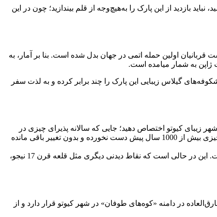
اشید، نباید بازدید از این پارک را به‌هیچ‌وجه از قلم بیندازید؛ چون در این
1945 میلادی است، اکنون به سمبلی از صلح و بزرگداشت قربانیان اولین حمله اتمی در جهان بدل شده است. بنا بر آمار، به
 ژاپن به شمار میامده است.
وفه‌های گیلاس زیبایی این پارک را چند برابر کرده و به لذت سفر
از شهر زیبای کیوتو اختصاص دهید؛ جایی که سالانه پذیرای چیزی در
حدود 10 میلیون گردشگر از سراسر دنیاست. گشت و گذار در خیابان‌ها و ساختمان‌های قدیمی که از زمان حضور خانواده امپراطوری یعنی چیزی بیش از 1000 سال پیش دست نخورده و بدون تغییر باقی مانده
با حضور در کیوتو، شما به معابد متنوع و در حال استفاده و بسیار دیدنی بودایی نظیر معبد طلایی قرن 14 (کینکاکوجی) دسترسی خواهید داشت. این در حالی است که نقاط دیدنی دیگری مثل قلعه قرن 17 نیجو،
ارق‌العاده در دامنه «کوه‌های طوفان» در شهر کیوتو قرار دارد و از