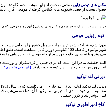
مکان های دیدنی ژاپن
، وقتی صحبت از ژاپن میشه ناخوداگاه ذهنمون م
فصول هست از فصل شکوفه های گیلاس گرفته تا مومجی گاری پاییز
در این پست از پیک سفر بریم مکان های دیدنی ژاپن رو معرفی کنیم:
-کوه رؤیایی فوجی
می‌روند و با تماشای طلوع خورشید از قله فوجی که اوج زیبایی را به نم
البته حقیقت ماجرا این است که برای خیلی از گردشگران و توریست‌های
انجام ورزش و بالا رفتن از این کوه عظیم ندارند.
ژاپن چی بخوریم؟
-دیزنی‌ لند توکیو
د
لند، ادونچر لند و کروز جنگلی.
ژاپن کجا برم؟
-کاخ امپراطوری توکیو