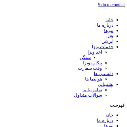
Skip to content
خانه
درباره ما
تورها
هتل
ایرلاین
خدمات ویزا
اخذ ویزا
شنگن
پیکاپ ویزا
وقت سفارت
دانستنی ها
هواپیما ها
پشتیبانی
تماس با ما
سوالات متداول
فهرست
خانه
درباره ما
تورها