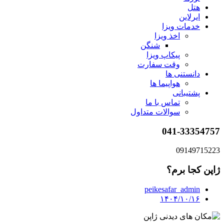
هتل
ایرلاین
خدمات ویزا
اخذ ویزا
شنگن
پیکاپ ویزا
وقت سفارت
دانستنی ها
هواپیما ها
پشتیبانی
تماس با ما
سوالات متداول
041-33354757
09149715223
ژاپن کجا برم؟
peikesafar_admin
۱۴۰۴/۱۰/۱۶