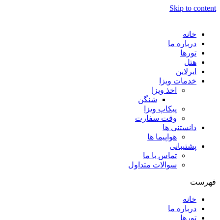
Skip to content
خانه
درباره ما
تورها
هتل
ایرلاین
خدمات ویزا
اخذ ویزا
شنگن
پیکاپ ویزا
وقت سفارت
دانستنی ها
هواپیما ها
پشتیبانی
تماس با ما
سوالات متداول
فهرست
خانه
درباره ما
تورها