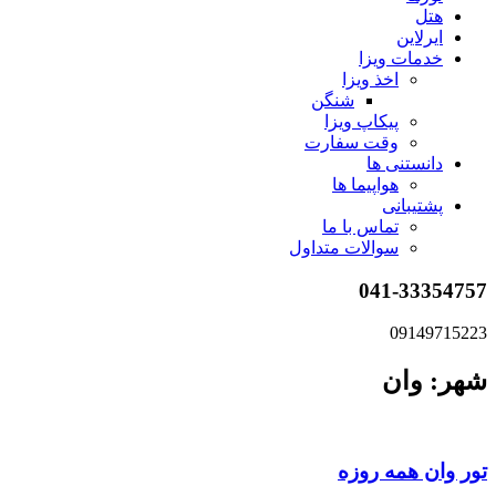
هتل
ایرلاین
خدمات ویزا
اخذ ویزا
شنگن
پیکاپ ویزا
وقت سفارت
دانستنی ها
هواپیما ها
پشتیبانی
تماس با ما
سوالات متداول
041-33354757
09149715223
شهر: وان
تور وان همه روزه